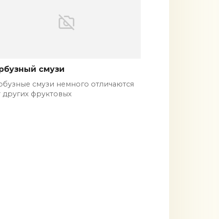
рбузный смузи
рбузные смузи немного отличаются
т других фруктовых