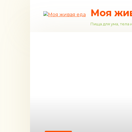
Перейти
Моя жи
к
контенту
Пища для ума, тела 