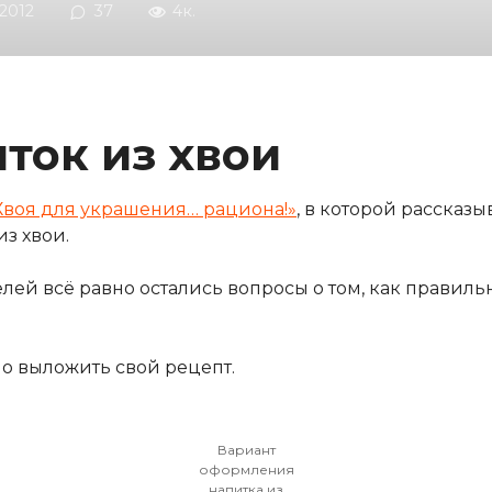
.2012
37
4к.
иток из хвои
Хвоя для украшения… рациона!»
, в которой рассказы
з хвои.
телей всё равно остались вопросы о том, как правил
о выложить свой рецепт.
Вариант
оформления
напитка из