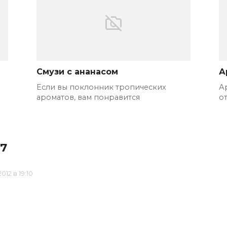
Смузи с ананасом
А
Если вы поклонник тропических
А
ароматов, вам понравится
о
37
2012 в 19:10