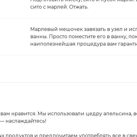
сито с марлей. Отжать.
Марлевый мешочек завязать в узел и ис
ванны. Просто поместите его в ванну, по
наиполезнейшая процедура вам гарант
к вам нравится. Мы использовали цедру апельсина, 
в — наслаждайтесь!
х продуктов и предпочитаем употреблять все в све