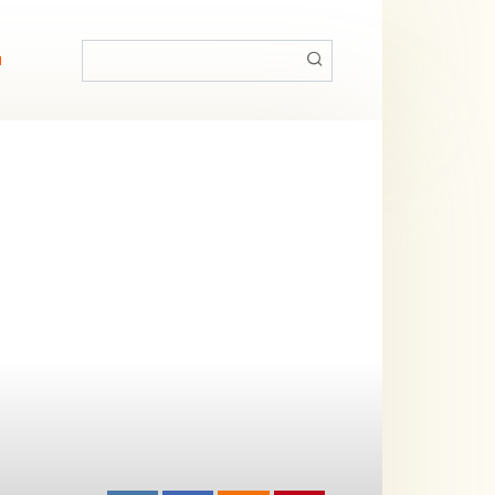
Поиск:
й