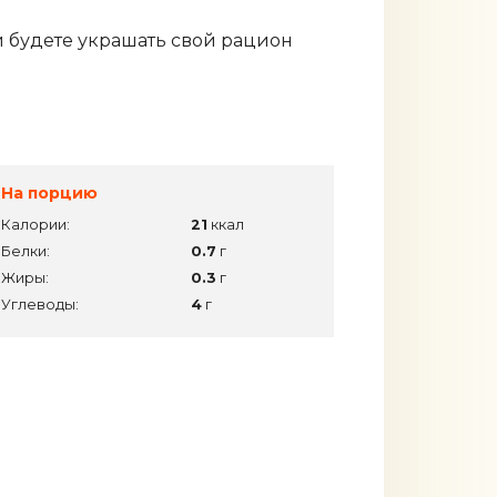
й будете украшать свой рацион
На порцию
Калории:
21
ккал
Белки:
0.7
г
Жиры:
0.3
г
Углеводы:
4
г