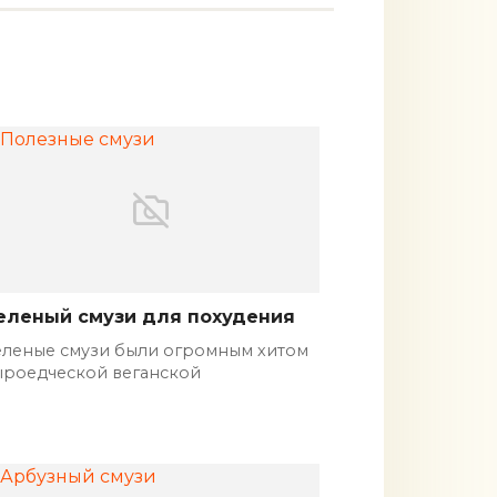
еленый смузи для похудения
еленые смузи были огромным хитом
ыроедческой веганской