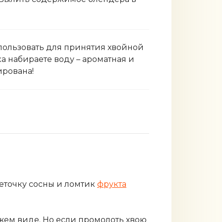
пользовать для принятия хвойной
ка набираете воду – ароматная и
ирована!
веточку сосны и ломтик
фрукта
жем виде. Но если промолоть хвою