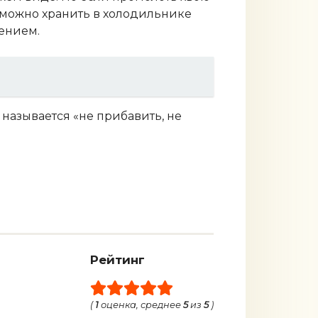
 можно хранить в холодильнике
ением.
 называется «не прибавить, не
Рейтинг
(
1
оценка, среднее
5
из
5
)