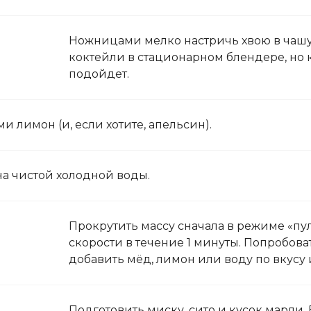
Ножницами мелко настричь хвою в чашу
коктейли в стационарном блендере, но
подойдет.
 лимон (и, если хотите, апельсин).
ана чистой холодной воды.
Прокрутить массу сначала в режиме «пул
скорости в течение 1 минуты. Попробова
добавить мёд, лимон или воду по вкусу 
Подготовить миску, сито и кусок марли