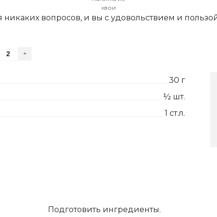
хвои
ся никаких вопросов, и вы с удовольствием и пользо
+
30
г
½
шт.
1
ст.л.
Подготовить ингредиенты.