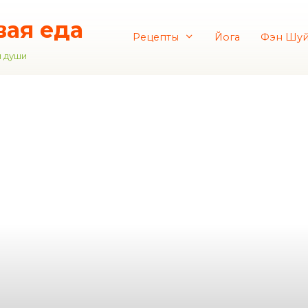
вая еда
Рецепты
Йога
Фэн Шу
и души