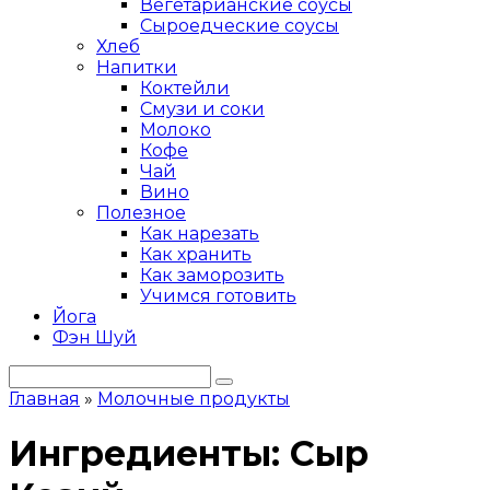
Вегетарианские соусы
Сыроедческие соусы
Хлеб
Напитки
Коктейли
Смузи и соки
Молоко
Кофе
Чай
Вино
Полезное
Как нарезать
Как хранить
Как заморозить
Учимся готовить
Йога
Фэн Шуй
Поиск:
Главная
»
Молочные продукты
Ингредиенты:
Сыр