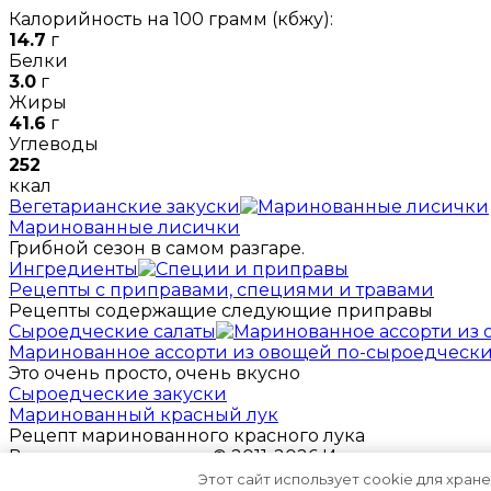
Калорийность на 100 грамм (кбжу):
14.7
г
Белки
3.0
г
Жиры
41.6
г
Углеводы
252
ккал
Вегетарианские закуски
Маринованные лисички
Грибной сезон в самом разгаре.
Ингредиенты
Рецепты с приправами, специями и травами
Рецепты содержащие следующие приправы
Сыроедческие салаты
Маринованное ассорти из овощей по-сыроедческ
Это очень просто, очень вкусно
Сыроедческие закуски
Маринованный красный лук
Рецепт маринованного красного лука
Все права защищены © 2011-2026 Использование ма
Этот сайт использует cookie для хран