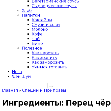
Вегетарианские соусы
Сыроедческие соусы
Хлеб
Напитки
Коктейли
Смузи и соки
Молоко
Кофе
Чай
Вино
Полезное
Как нарезать
Как хранить
Как заморозить
Учимся готовить
Йога
Фэн Шуй
Поиск:
Главная
»
Специи и Приправы
Ингредиенты:
Перец чё