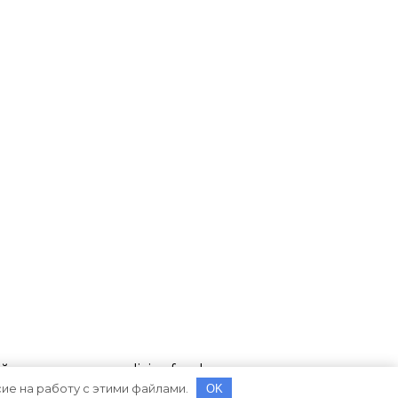
 на источник mylivingfood.ru
сие на работу с этими файлами.
OK