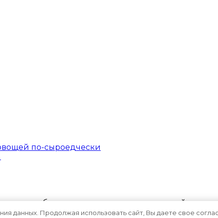
и
териалов блога возможно только с активной ссылкой
ения данных. Продолжая использовать сайт, Вы даете свое согла