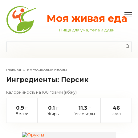
Перейти
к
контенту
Моя живая еда
Пища для ума, тела и души
Поиск:
Главная
»
Косточковые плоды
Ингредиенты:
Персик
Калорийность на 100 грамм (кбжу):
0.9
г
0.1
г
11.3
г
46
Белки
Жиры
Углеводы
ккал