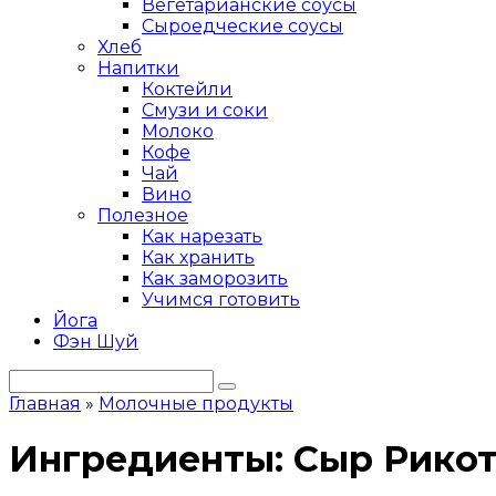
Вегетарианские соусы
Сыроедческие соусы
Хлеб
Напитки
Коктейли
Смузи и соки
Молоко
Кофе
Чай
Вино
Полезное
Как нарезать
Как хранить
Как заморозить
Учимся готовить
Йога
Фэн Шуй
Поиск:
Главная
»
Молочные продукты
Ингредиенты:
Сыр Рикот