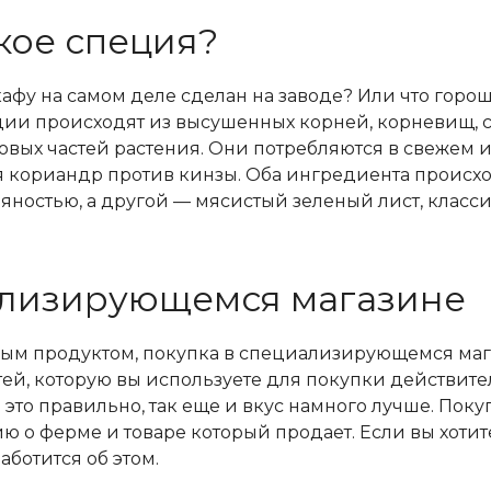
акое специя?
афу на самом деле сделан на заводе? Или что горош
ции происходят из высушенных корней, корневищ, с
товых частей растения. Они потребляются в свежем
 кориандр против кинзы. Оба ингредиента происход
ряностью, а другой — мясистый зеленый лист, клас
ализирующемся магазине
ным продуктом, покупка в специализирующемся маг
тей, которую вы используете для покупки действит
 это правильно, так еще и вкус намного лучше. Поку
 о ферме и товаре который продает. Если вы хотит
аботится об этом.