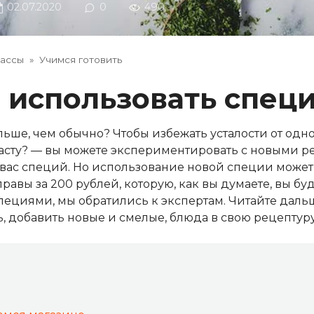
02.07.2020
0
490
лассы
»
Учимся готовить
 и использовать спец
льше, чем обычно? Чтобы избежать усталости от одн
 пасту? — вы можете экспериментировать с новыми р
вас специй. Но использование новой специи может 
авы за 200 рублей, которую, как вы думаете, вы буд
пециями, мы обратились к экспертам. Читайте даль
 добавить новые и смелые, блюда в свою рецептуру