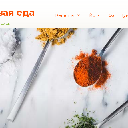
вая еда
Рецепты
Йога
Фэн Шу
и души