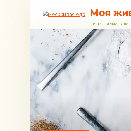
Перейти
Моя жи
к
контенту
Пища для ума, тела 