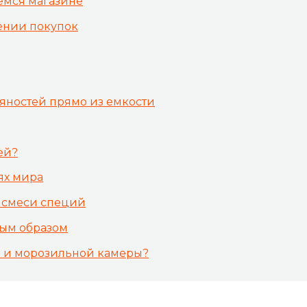
емся магазине
ении покупок
яностей прямо из емкости
ей?
ях мира
 смеси специй
ным образом
а и морозильной камеры?