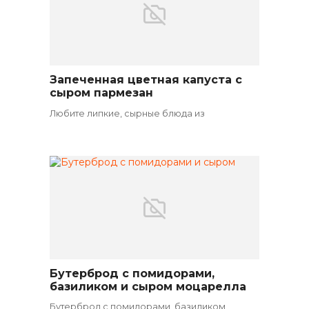
Запеченная цветная капуста с
Вегетарианские блюда
сыром пармезан
Любите липкие, сырные блюда из
Бутерброд с помидорами,
Вегетарианские закуски
базиликом и сыром моцарелла
Бутерброд с помидорами, базиликом