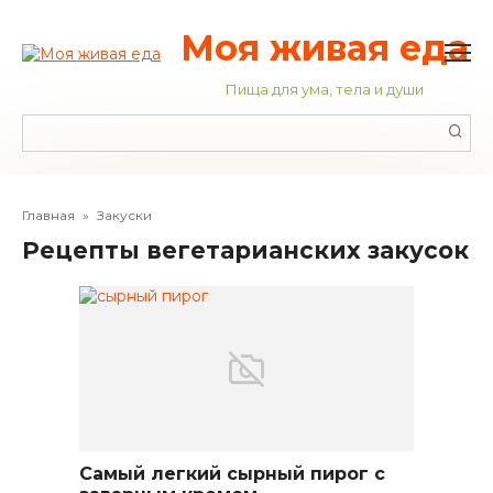
Перейти
к
Моя живая еда
контенту
Пища для ума, тела и души
Поиск:
Главная
»
Закуски
Рецепты вегетарианских закусок
Самый легкий сырный пирог с
Вегетарианские закуски