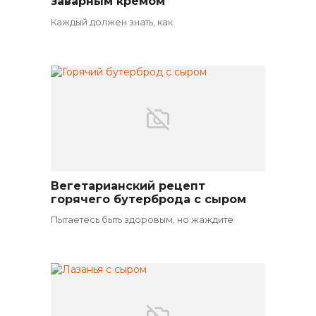
заварным кремом
Каждый должен знать, как
Вегетарианский рецепт
Вегетарианские закуски
горячего бутерброда с сыром
Пытаетесь быть здоровым, но жаждите