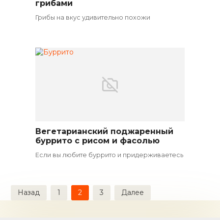
грибами
Грибы на вкус удивительно похожи
Вегетарианский поджаренный
Вегетарианские закуски
буррито с рисом и фасолью
Если вы любите буррито и придерживаетесь
Пагинация
Назад
1
2
3
Далее
записей